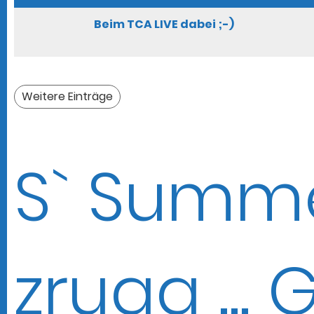
Beim TCA LIVE dabei ;-)
Weitere Einträge
S` Summe
zrugg ...